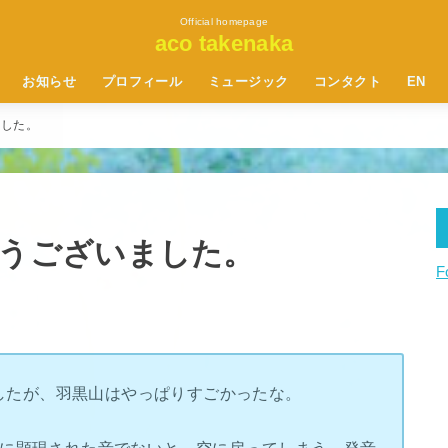
Official homepage
aco takenaka
お知らせ
プロフィール
ミュージック
コンタクト
EN
CD
アルバム「Ancient seeds」世界
作詞家のお仕事
news
profile
music
album
Album”
contact
ました。
配信スタート！
release
うございました。
F
したが、羽黒山はやっぱりすごかったな。