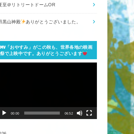
夏至＠リトリートドームOR
羽黒山神殿
ありがとうございました。
MV「おやすみ」がこの秋も、世界各地の映画
祭で上映中です。ありがとうございます
動
画
プ
レ
ー
ヤ
00:00
06:52
ー
026