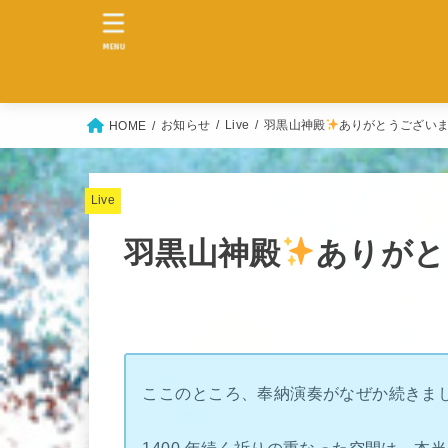
MENU
お知らせ
Live
羽黒山神殿
ありがとうござい
HOME
Live
羽黒山神殿
ありがと
ここのところ、奉納演奏がなぜか続きま