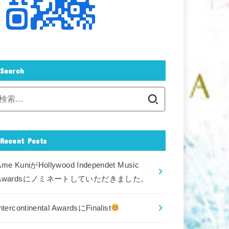
Search
検
索:
Recent Posts
Ame KuniがHollywood Independet Music
Awardsにノミネートしていただきました。
ntercontinental AwardsにFinalist