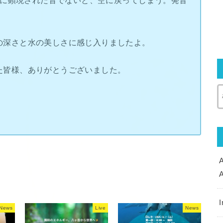
本当に顕現された音でないと、空に戻ってしまう。発音
の深さと水の美しさに感じ入りましたよ。
た皆様、ありがとうございました。
I
News
Live
News