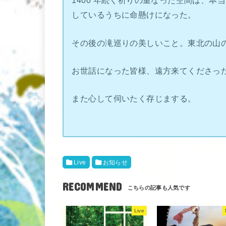
1400 年続く祈りの重なった空間は、
しているうちに命懸けになった。
その後の滝巡りの美しいこと。東北の山
お世話になった皆様、遠方来てくださっ
また心して伺いたく存じまする。
Live
お知らせ
RECOMMEND
Live