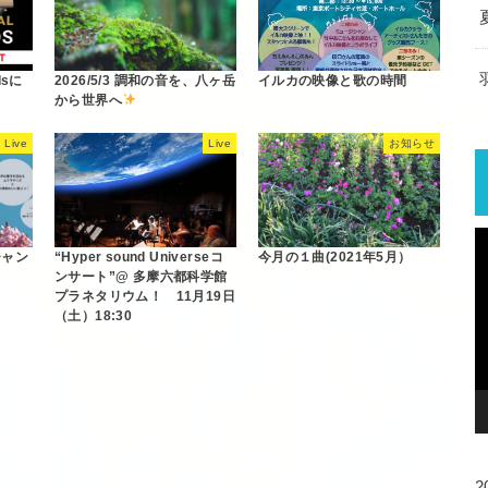
rdsに
2026/5/3 調和の音を、八ヶ岳
イルカの映像と歌の時間
から世界へ
Live
Live
お知らせ
チャン
“Hyper sound Universeコ
今月の１曲(2021年5月）
ンサート”@ 多摩六都科学館
プラネタリウム！ 11月19日
（土）18:30
2