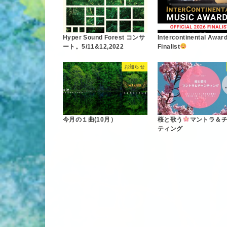
Hyper Sound Forest コンサ
Intercontinental Awa
ート。5/11&12,2022
Finalist
お知らせ
今月の１曲(10月）
桜と歌う
マントラ＆
ティング