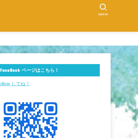
SEARCH
s
Ancient Seeds”
d!
FaceBook ページはこちら！
ollow してね！