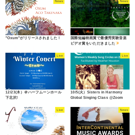
News
News
”Oxum”がリリースされました！
国際短編映画賞で最優秀実験音楽
ビデオ賞をいただきました
Live
Live
12/23(木）＠ハーフムーンホール
10/5(火）Sisters in Harmony
下北沢!
Global Singing Class @Zoom
Live
News