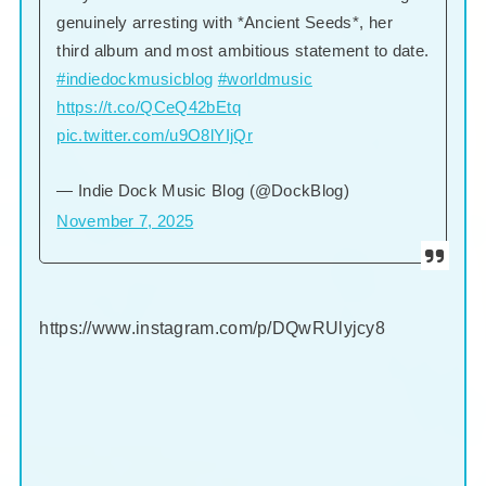
genuinely arresting with *Ancient Seeds*, her
third album and most ambitious statement to date.
#indiedockmusicblog
#worldmusic
https://t.co/QCeQ42bEtq
pic.twitter.com/u9O8lYIjQr
— Indie Dock Music Blog (@DockBlog)
November 7, 2025
https://www.instagram.com/p/DQwRUlyjcy8