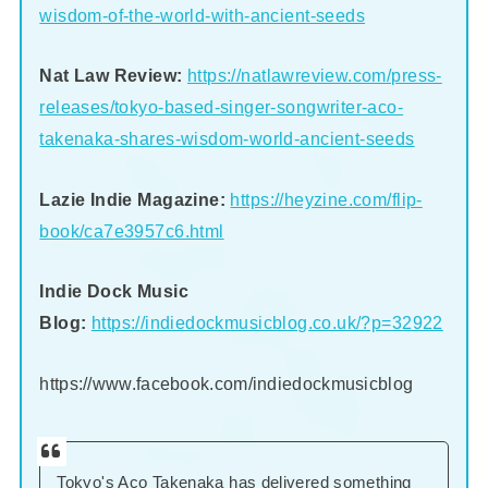
wisdom-of-the-world-with-ancient-seeds
Nat Law Review:
https://natlawreview.com/press-
releases/tokyo-based-singer-songwriter-aco-
takenaka-shares-wisdom-world-ancient-seeds
Lazie Indie Magazine:
https://heyzine.com/flip-
book/ca7e3957c6.html
Indie Dock Music
Blog:
https://indiedockmusicblog.co.uk/?p=32922
https://www.facebook.com/indiedockmusicblog
Tokyo's Aco Takenaka has delivered something