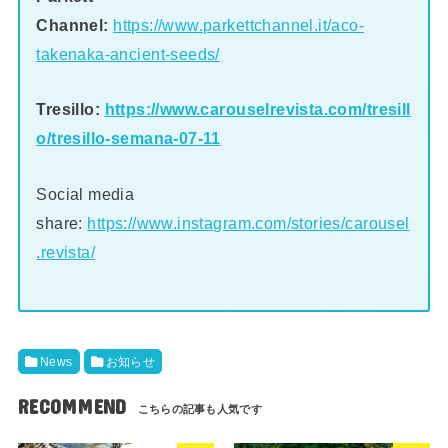
Channel:
https://www.parkettchannel.it/aco-
takenaka-ancient-seeds/
Tresillo:
https://www.carouselrevista.com/tresill
o/tresillo-semana-07-11
Social media
share:
https://www.instagram.com/stories/carousel
.revista/
News
お知らせ
RECOMMEND