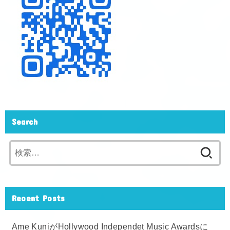
Search
検
索:
Recent Posts
Ame KuniがHollywood Independet Music Awardsに