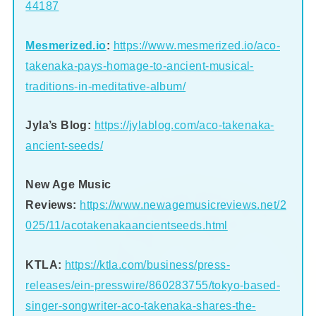
44187
Mesmerized.io
:
https://www.mesmerized.io/aco-
takenaka-pays-homage-to-ancient-musical-
traditions-in-meditative-album/
Jyla’s Blog:
https://jylablog.com/aco-takenaka-
ancient-seeds/
New Age Music
Reviews:
https://www.newagemusicreviews.net/2
025/11/acotakenakaancientseeds.html
KTLA:
https://ktla.com/business/press-
releases/ein-presswire/860283755/tokyo-based-
singer-songwriter-aco-takenaka-shares-the-