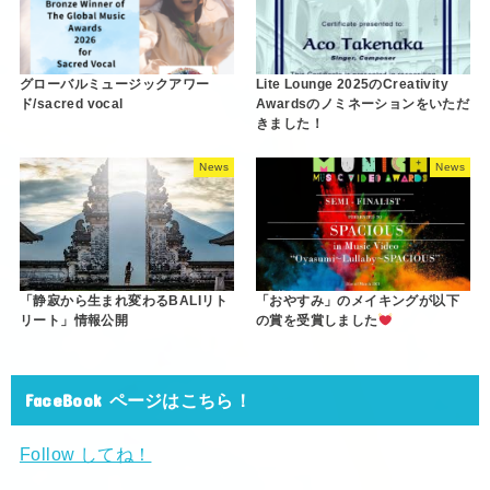
グローバルミュージックアワー
Lite Lounge 2025のCreativity
ド/sacred vocal
Awardsのノミネーションをいただ
きました！
News
News
「静寂から生まれ変わるBALIリト
「おやすみ」のメイキングが以下
リート」情報公開
の賞を受賞しました
FaceBook ページはこちら！
Follow してね！