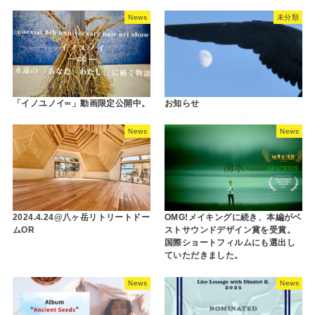
News
未分類
「イノユノイ∞」動画限定公開中。
お知らせ
News
News
2024.4.24@八ヶ岳リトリートドー
OMG!メイキングに続き、本編がベ
ムOR
ストサウンドデザイン賞を受賞。
国際ショートフィルムにも選出し
ていただきました。
News
News