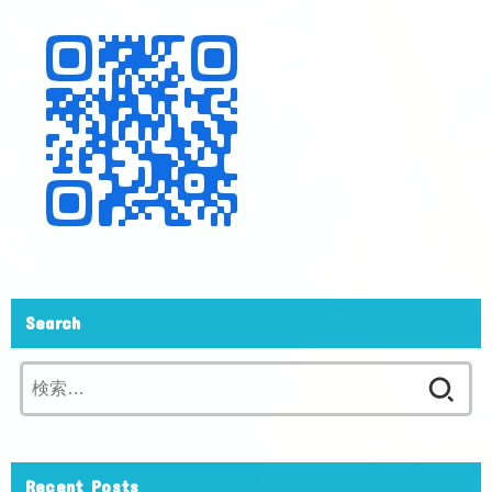
Search
検
索:
Recent Posts