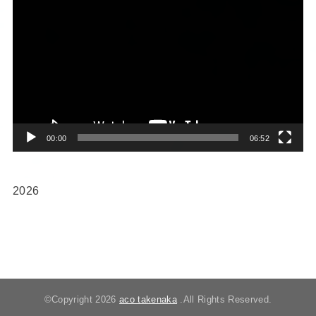
画
プ
レ
ー
ヤ
ー
00:00
06:52
2026
©Copyright 2026
aco takenaka
.All Rights Reserved.