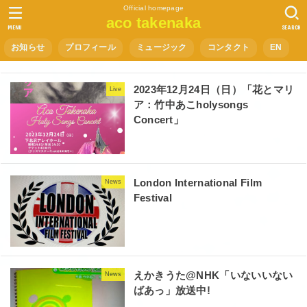
Official homepage
aco takenaka
MENU
SEARCH
お知らせ
プロフィール
ミュージック
コンタクト
EN
2023年12月24日（日）「花とマリ
Live
ア：竹中あこholysongs
Concert」
London International Film
News
Festival
えかきうた@NHK「いないいない
News
ばあっ」放送中!